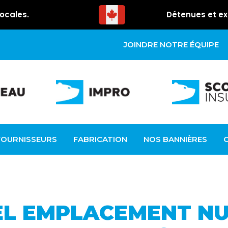
ocales.
Détenues et ex
JOINDRE NOTRE ÉQUIPE
FOURNISSEURS
FABRICATION
NOS BANNIÈRES
L EMPLACEMENT N